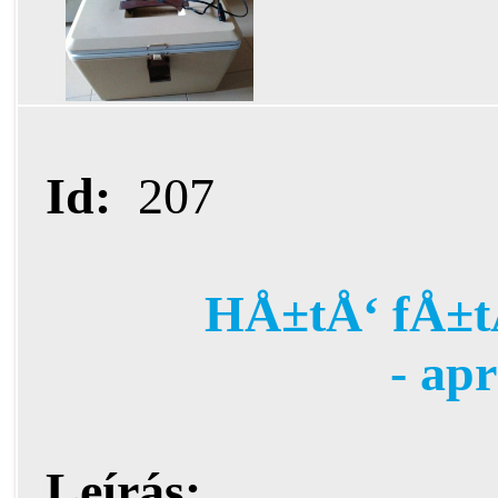
Id:
207
HÅ±tÅ‘ fÅ±t
- ap
Leírás: