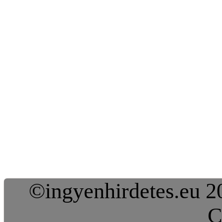
©ingyenhirdetes.eu 20
C