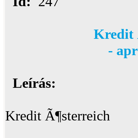
Id:
247
Kredit 
- ap
Leírás:
Kredit Ã¶sterreich