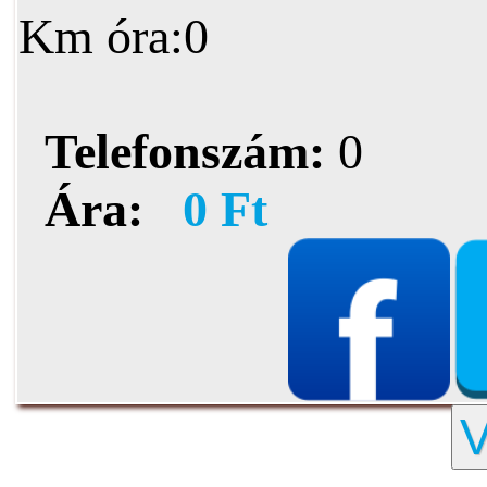
Km óra:0
Telefonszám:
0
Ára:
0 Ft
V