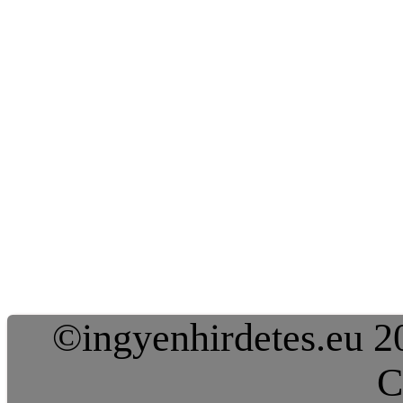
©ingyenhirdetes.eu 20
C