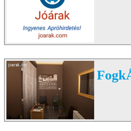
FogkÅ‘