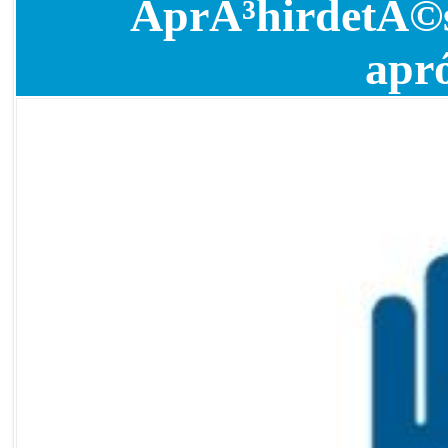
AprÃ³hirdetÃ©s
apr