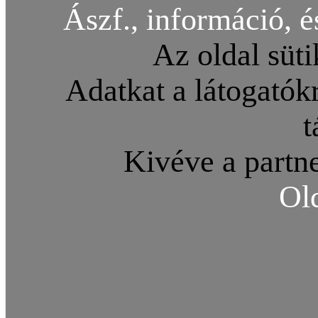
Ászf., információ, é
Az oldal süti
Adatkat a látogatókr
t
Kivéve a partne
Ol