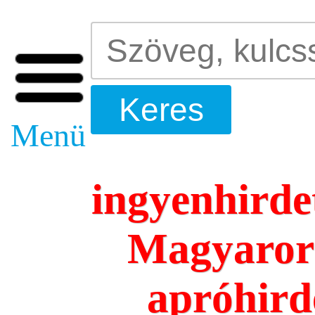
Menü
ingyenhirde
Magyarors
apróhird