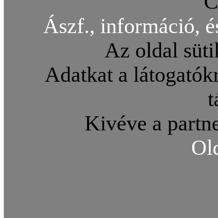
C
Ászf., információ, é
Az oldal süti
Adatkat a látogatókr
t
Kivéve a partne
Ol