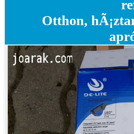
re
Otthon, hÃ¡ztar
apr