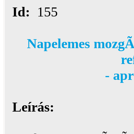
Id:
155
Napelemes mozg
re
- ap
Leírás: