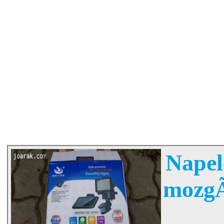
Nape
mozgÃ