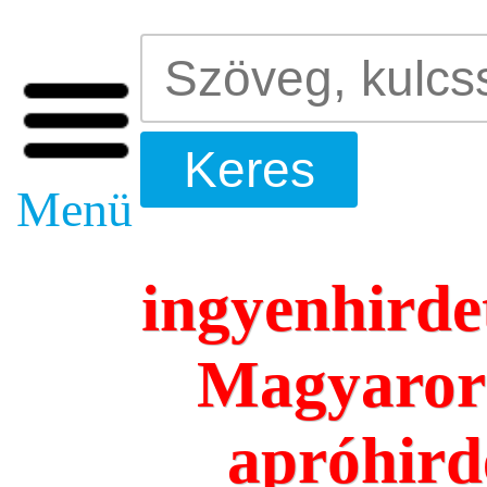
Menü
ingyenhirde
Magyarors
apróhird