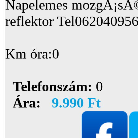
Napelemes mozgÃ¡sÃ
reflektor Tel06204095
Km óra:0
Telefonszám:
0
Ára:
9.990 Ft