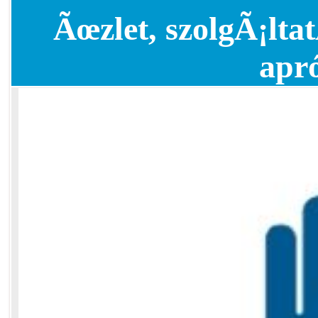
Ãœzlet, szolgÃ¡ltat
apr