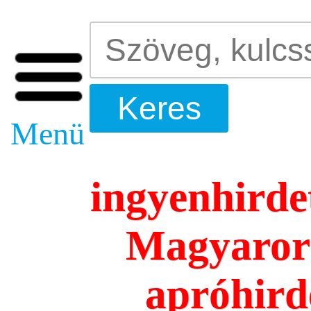
Menü
ingyenhirde
Magyarors
apróhird