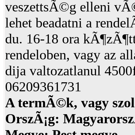
veszettsÃ©g elleni v
lehet beadatni a rende
du. 16-18 ora kÃ¶zÃ¶tt,
rendeloben, vagy az all
dija valtozatlanul 4500f
06209361731
A termÃ©k, vagy szol
OrszÃ¡g:
Magyarorsz
Megye:
Pest megye