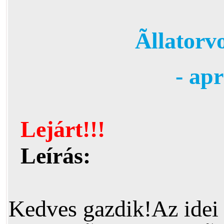
Ãllator
- ap
Lejárt!!!
Leírás:
Kedves gazdik!Az idei