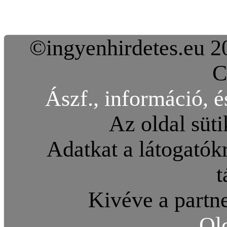
©ingyenhirdetes.eu 20
C
Ászf., információ, é
Az oldal süti
Adatkat a látogatókr
t
Kivéve a partne
Ol