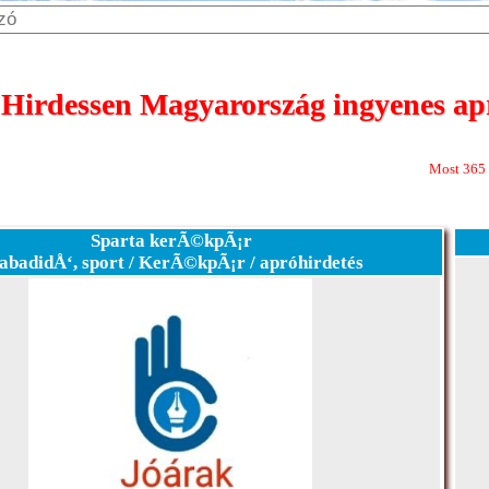
 Hirdessen Magyarország ingyenes apr
Most 365 nap megjelenÃ©
Sparta kerÃ©kpÃ¡r
abadidÅ‘, sport / KerÃ©kpÃ¡r / apróhirdetés