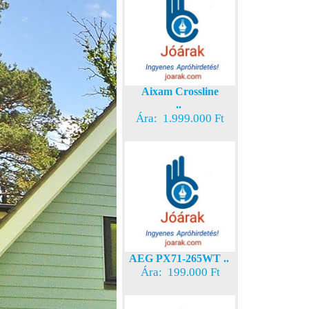
Aixam Crossline
..
Ára: 1.999.000 Ft
AEG PX71-265WT ..
Ára: 199.000 Ft