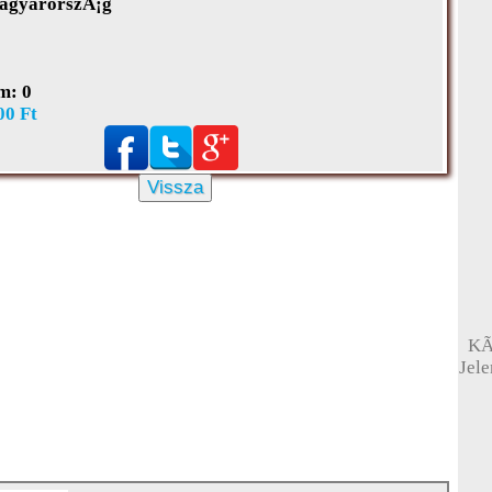
gyarorszÃ¡g
m:
0
00 Ft
Vissza
KÃ
Jel