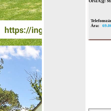
OrszÃ¡g:
Ma
Telefonszá
Ára:
69.0