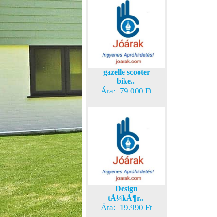
gazelle scooter
bike..
Ára: 79.000 Ft
Design
tÃ¼kÃ¶r..
Ára: 19.990 Ft