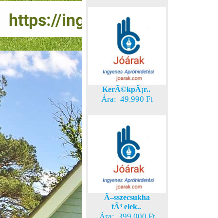
KerÃ©kpÃ¡r..
Ára: 49.990 Ft
Ã–sszecsukha
tÃ³ elek..
Ára: 399.000 Ft