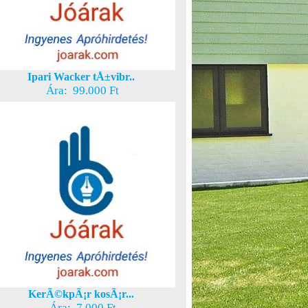
Ipari Wacker tÅ±vibr..
Ára: 99.000 Ft
KerÃ©kpÃ¡r kosÃ¡r...
Ára: 7.000 Ft