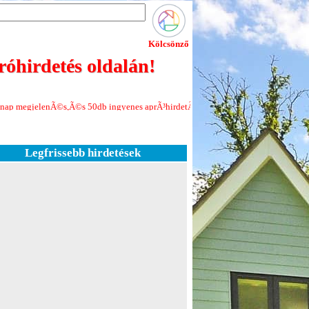
Kölcsönző
óhirdetés oldalán!
s,Ã©s 50db ingyenes aprÃ³hirdetÃ©s minden Ãºj regisztrÃ¡ciÃ³hoz!Jelenleg a
Legfrissebb hirdetések