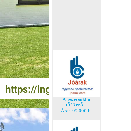
Ã–sszecsukha
tÃ³ kerÃ..
Ára: 99.000 Ft