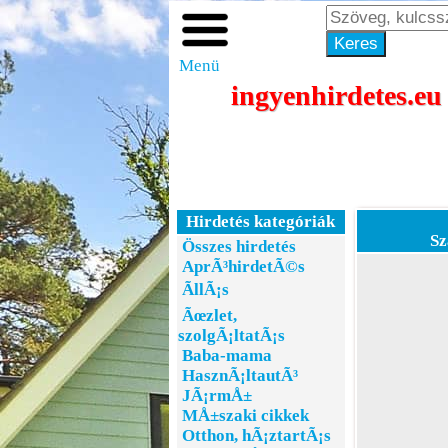
Menü
ingyenhirdetes.eu
Hirdetés kategóriák
Sz
Összes hirdetés
AprÃ³hirdetÃ©s
ÃllÃ¡s
Ãœzlet,
szolgÃ¡ltatÃ¡s
Baba-mama
HasznÃ¡ltautÃ³
JÃ¡rmÅ±
MÅ±szaki cikkek
Otthon, hÃ¡ztartÃ¡s