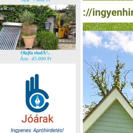
Olajfa eladÃ³..
Ára: 45.000 Ft