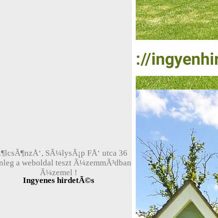
¶lcsÃ¶nzÅ‘, SÃ¼lysÃ¡p FÅ‘ utca 36
enleg a weboldal teszt Ã¼zemmÃ³dban
Ã¼zemel !
Ingyenes hirdetÃ©s