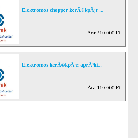
Elektromos chopper kerÃ©kpÃ¡r ...
Ára:210.000 Ft
Elektromos kerÃ©kpÃ¡r, aprÃ³hi...
Ára:110.000 Ft