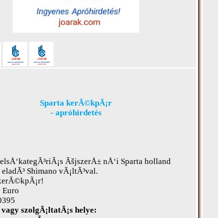
Sparta kerÃ©kpÃ¡r
- apróhirdetés
lsÅ‘kategÃ³riÃ¡s ÃšjszerÅ± nÅ‘i Sparta holland
eladÃ³ Shimano vÃ¡ltÃ³val.
kerÃ©kpÃ¡r!
0 Euro
0395
vagy szolgÃ¡ltatÃ¡s helye: