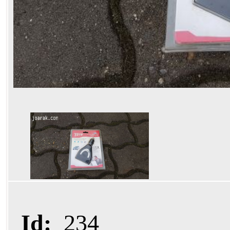
Id:
234