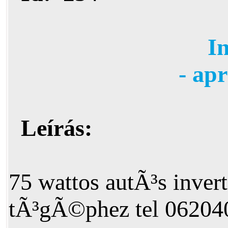
I
- ap
Leírás:
75 wattos autÃ³s inver
tÃ³gÃ©phez tel 06204