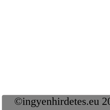
©ingyenhirdetes.eu 20