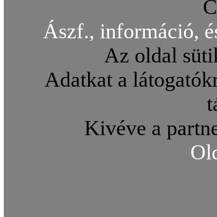
C
Ászf., információ, é
Az oldal süti
Adatkat a látogatókr
t
Kivéve a partne
Ol