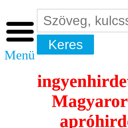
Menü
ingyenhirde
Magyarors
apróhird