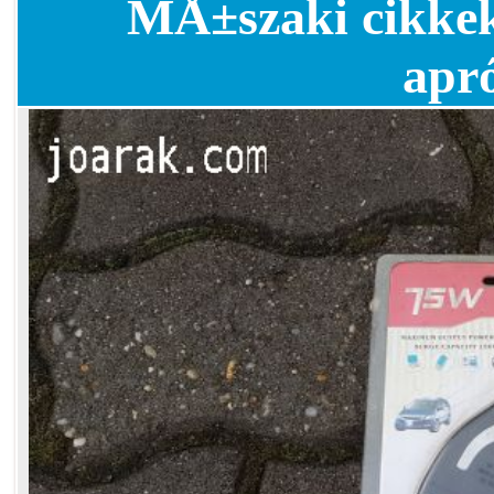
MÅ±szaki cikkek
apr