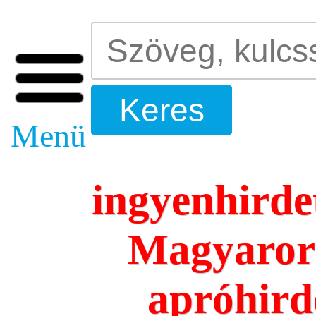
Menü
ingyenhirde
Magyarors
apróhird