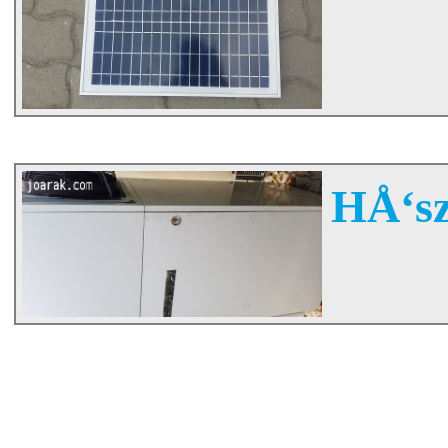
HÅ‘sz