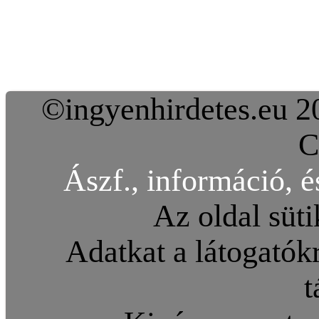
©ingyenhirdetes.eu 20
C
Ászf., információ, é
Az oldal süti
Adatkat a látogatókr
t