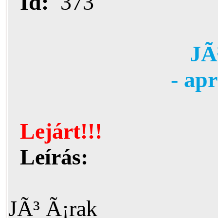
Id:
373
JÃ
- ap
Lejárt!!!
Leírás:
JÃ³ Ã¡rak