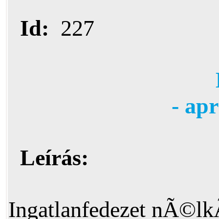
Id:
227
- ap
Leírás:
Ingatlanfedezet nÃ©lk