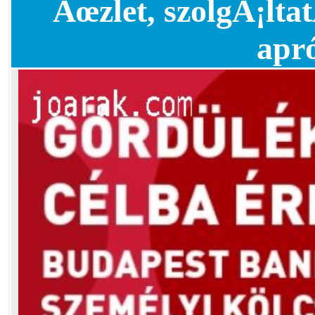
Ãœzlet, szolgÃ¡ltat
apr