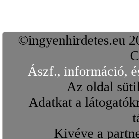
©ingyenhirdetes.eu 20
C
Ászf., információ, é
Az oldal süti
Adatkat a látogatókr
t
Kivéve a partne