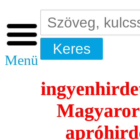
Menü
ingyenhirde
Magyarors
apróhird