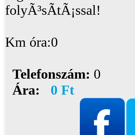
folyÃ³sÃ­tÃ¡ssal!
Km óra:0
Telefonszám:
0
Ára:
0 Ft