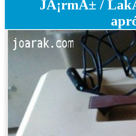
JÃ¡rmÅ± / LakÃ³
apr