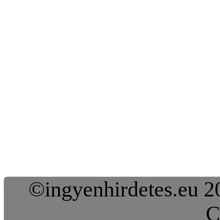
©ingyenhirdetes.eu 20
C