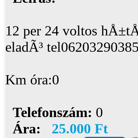
12 per 24 voltos hÅ±t
eladÃ³ tel0620329038
Km óra:0
Telefonszám:
0
Ára:
25.000 Ft