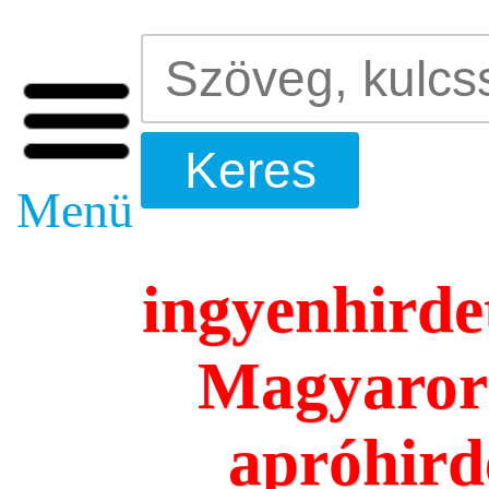
Menü
ingyenhirde
Magyarors
apróhird