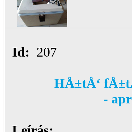
Id:
207
HÅ±tÅ‘ fÅ±t
- ap
Leírás: