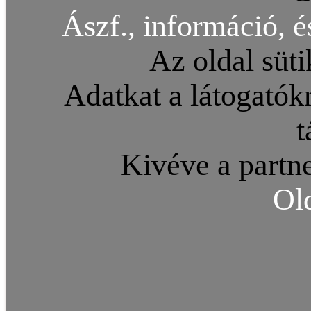
Ászf., információ, é
Az oldal süti
Adatkat a látogatókr
t
Kivéve a partne
Ol