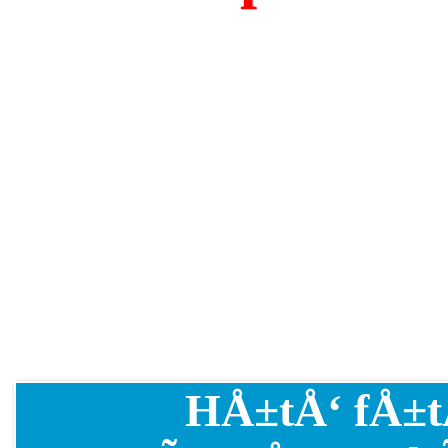
HÅ±tÅ‘ fÅ±t