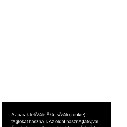
A Joarak felÃ¼letÃ©n sÃ¼ti (cookie)
fÃ¡jlokat hasznÃ¡l. Az oldal hasznÃ¡latÃ¡val