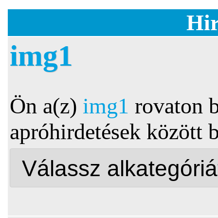
Hir
img1
Ön a(z)
img1
rovaton b
apróhirdetések között 